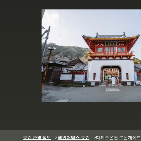
큐슈 관광 정보
>
잭인더박스 큐슈
>
다케오온천 로몬게이트